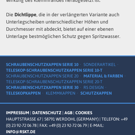
Die
Dichtlippe
, die in der verlängerten Variante auch
Unterlegscheiben unterschiedlicher Höhen und
Durchmesser mit abdeckt, bietet auf einer ebenen
Unterlage bestmöglichen Schutz gegen Spritzwasser.
SCHRAUBENSCHUTZKAPPEN SERIE 10
SONDERARTIKEL
TELESKOP-SCHRAUBENSCHUTZKAPPEN SERIE 10-T
SCHRAUBENSCHUTZKAPPEN SERIE 20
MATERIAL & FARBEN
TELESKOP-SCHRAUBENSCHUTZKAPPEN SERIE 20-T
SCHRAUBENSCHUTZKAPPEN SERIE 30
RS DESIGN
TELESKOPKAPPEN
KLEMMKAPPEN
SCHUTZKAPPEN
IMPRESSUM
|
DATENSCHUTZ
|
AGB
|
COOKIES
HAUPTSTRASSE 67 | 58791 WERDOHL (GERMANY) | TELEFON: +49 (
0) 23 92-72 06 78 | FAX: +49 (0) 23 92-72 06 79 |
E-MAIL:
INFO@RSKT.DE